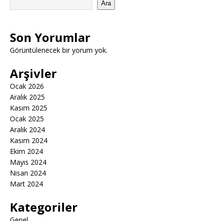
Ara
Son Yorumlar
Görüntülenecek bir yorum yok.
Arşivler
Ocak 2026
Aralık 2025
Kasım 2025
Ocak 2025
Aralık 2024
Kasım 2024
Ekim 2024
Mayıs 2024
Nisan 2024
Mart 2024
Kategoriler
Genel