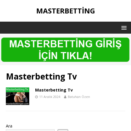
MASTERBETTING
Masterbetting Tv
Masterbetting Tv
11 Aralık 2024
Batuhan Özen
Ara