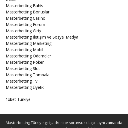
Masterbetting Bahis
Masterbetting Bonuslar
Masterbetting Casino
Masterbetting Forum
Masterbetting Giriş
Masterbetting İletişim ve Sosyal Medya
Masterbetting Marketing
Masterbetting Mobil
Masterbetting Ödemeler
Masterbetting Poker
Masterbetting Slot
Masterbetting Tombala
Masterbetting Tv
Masterbetting Üyelik
1xbet Türkiye
Masterbetting
Türkiye giriş adresine sorunsuz ulaşın aynı zamanda