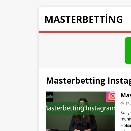
MASTERBETTING
Masterbetting Inst
Mas
17 
Sosya
mühim
Holdi