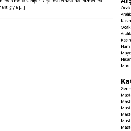
Ar
m eden moda sahiptir. Yeşilimsi temasından hizmetlerini
antlığıyla
[…]
Ocak
Aralı
Kası
Ocak
Aralı
Kası
Ekim
Mayı
Nisa
Mart
Ka
Gene
Maste
Maste
Maste
Mast
Maste
Maste