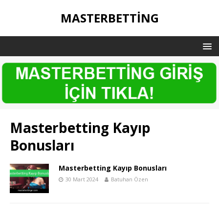
MASTERBETTING
Masterbetting Kayıp
Bonusları
Masterbetting Kayıp Bonusları
30 Mart 2024
Batuhan Özen