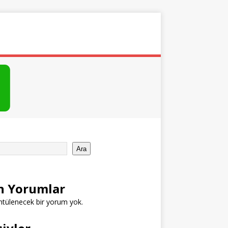
Ara
n Yorumlar
tülenecek bir yorum yok.