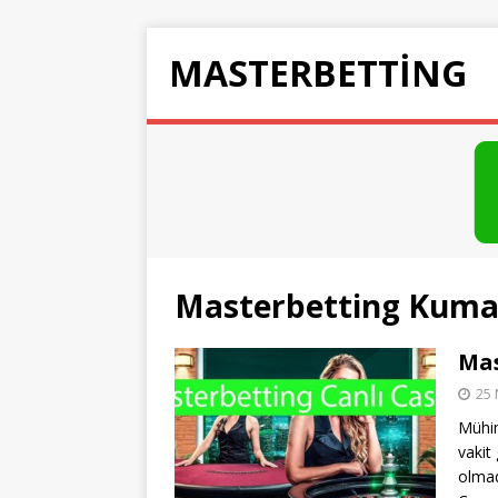
MASTERBETTING
Masterbetting Kuma
Mas
25 
Mühim
vakit
olmad