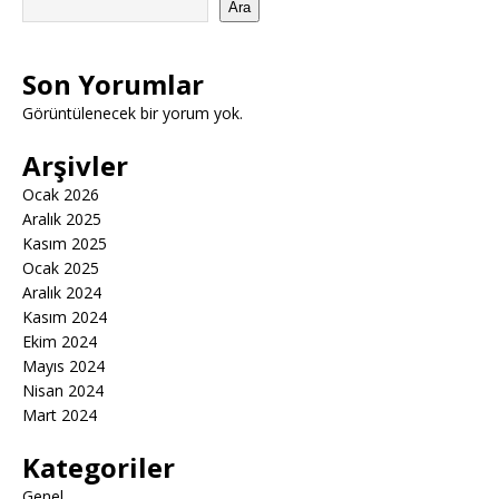
Ara
Son Yorumlar
Görüntülenecek bir yorum yok.
Arşivler
Ocak 2026
Aralık 2025
Kasım 2025
Ocak 2025
Aralık 2024
Kasım 2024
Ekim 2024
Mayıs 2024
Nisan 2024
Mart 2024
Kategoriler
Genel