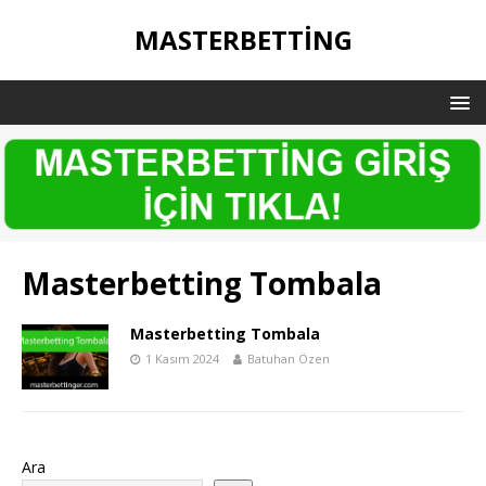
MASTERBETTING
Masterbetting Tombala
Masterbetting Tombala
1 Kasım 2024
Batuhan Özen
Ara