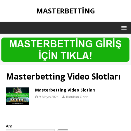
MASTERBETTING
Masterbetting Video Slotları
Masterbetting Video Slotları
9 Mayıs 2024
Batuhan Özen
Ara